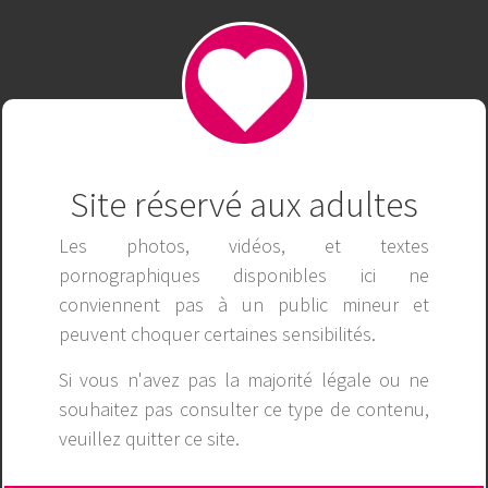
ok9netin
Publicité
Site réservé aux adultes
Les photos, vidéos, et textes
pornographiques disponibles ici ne
conviennent pas à un public mineur et
peuvent choquer certaines sensibilités.
Si vous n'avez pas la majorité légale ou ne
souhaitez pas consulter ce type de contenu,
veuillez
quitter ce site
.